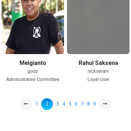
Meigianto
Rahul Saksena
godz
nickseram
Administrative Committee
Loyal User
1
2
3
4
5
6
7
8
9