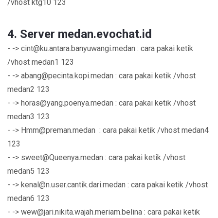
/vhost ktg10 123
4. Server medan.evochat.id
- ->
cint@ku.antara.banyuwangi.medan
: cara pakai ketik
/vhost medan1 123
- ->
abang@pecinta.kopi.medan
: cara pakai ketik /vhost
medan2 123
- ->
horas@yang.poenya.medan
: cara pakai ketik /vhost
medan3 123
- ->
Hmm@preman.medan
: cara pakai ketik /vhost medan4
123
- ->
sweet@Queenya.medan
: cara pakai ketik /vhost
medan5 123
- ->
kenal@n.user.cantik.dari.medan
: cara pakai ketik /vhost
medan6 123
- ->
wew@jari.nikita.wajah.meriam.belina
: cara pakai ketik