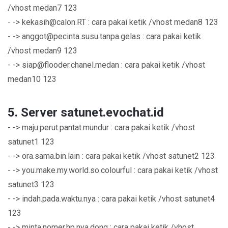
/vhost medan7 123
- ->
kekasih@calon.RT
: cara pakai ketik /vhost medan8 123
- ->
anggot@pecinta.susu.tanpa.gelas
: cara pakai ketik
/vhost medan9 123
- ->
siap@flooder.chanel.medan
: cara pakai ketik /vhost
medan10 123
5. Server satunet.evochat.id
- -> maju.perut.pantat.mundur : cara pakai ketik /vhost
satunet1 123
- -> ora.sama.bin.lain : cara pakai ketik /vhost satunet2 123
- -> you.make.my.world.so.colourful : cara pakai ketik /vhost
satunet3 123
- -> indah.pada.waktu.nya : cara pakai ketik /vhost satunet4
123
- -> minta.nomer.hp.nya.dong : cara pakai ketik /vhost