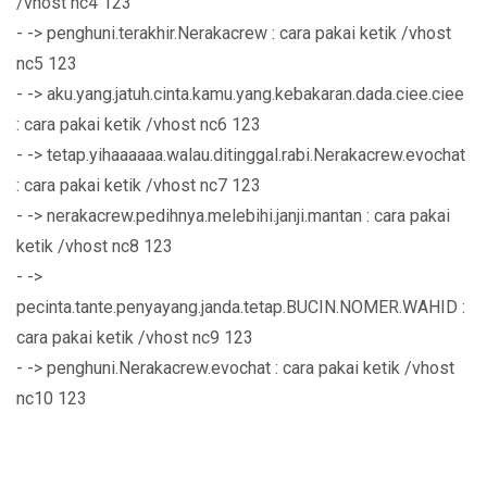
/vhost nc4 123
- -> penghuni.terakhir.Nerakacrew : cara pakai ketik /vhost
nc5 123
- -> aku.yang.jatuh.cinta.kamu.yang.kebakaran.dada.ciee.ciee
: cara pakai ketik /vhost nc6 123
- -> tetap.yihaaaaaa.walau.ditinggal.rabi.Nerakacrew.evochat
: cara pakai ketik /vhost nc7 123
- -> nerakacrew.pedihnya.melebihi.janji.mantan : cara pakai
ketik /vhost nc8 123
- ->
pecinta.tante.penyayang.janda.tetap.BUCIN.NOMER.WAHID :
cara pakai ketik /vhost nc9 123
- -> penghuni.Nerakacrew.evochat : cara pakai ketik /vhost
nc10 123