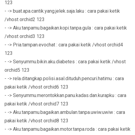
123
- -> buat.apa.cantik.yang.jelek.saja.laku : cara pakai ketik
/vhost orchid2 123
- -> Aku.tanpamu.bagaikan.kopi.tanpa.gula : cara pakai ketik
/vhost orchid3 123
- -> Pria.tampan.evochat : cara pakai ketik /vhost orchid4
123
- -> Senyummu.bikin.aku.diabetes : cara pakai ketik /vhost
orchid5 123
- -> rela.ditangkap.polisi.asal.dituduh.pencuri.hatimu : cara
pakai ketik /vhost orchid6 123
- -> Senyummu.merontokkan.panu.kadas.dan.kurapku : cara
pakai ketik /vhost orchid7 123
- -> Aku.tanpamu.bagaikan.ambulan.tanpa.uwiw.uwiw : cara
pakai ketik /vhost orchid8 123
- -> Aku.tanpamu.bagaikan.motor.tanpa.roda : cara pakai ketik