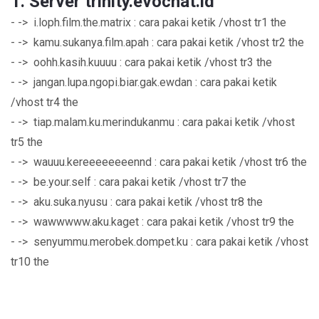
1. Server trinity.evochat.id
- -> i.loph.film.the.matrix : cara pakai ketik /vhost tr1 the
- -> kamu.sukanya.film.apah : cara pakai ketik /vhost tr2 the
- -> oohh.kasih.kuuuu : cara pakai ketik /vhost tr3 the
- -> jangan.lupa.ngopi.biar.gak.ewdan : cara pakai ketik
/vhost tr4 the
- -> tiap.malam.ku.merindukanmu : cara pakai ketik /vhost
tr5 the
- -> wauuu.kereeeeeeeennd : cara pakai ketik /vhost tr6 the
- -> be.your.self : cara pakai ketik /vhost tr7 the
- -> aku.suka.nyusu : cara pakai ketik /vhost tr8 the
- -> wawwwww.aku.kaget : cara pakai ketik /vhost tr9 the
- -> senyummu.merobek.dompet.ku : cara pakai ketik /vhost
tr10 the