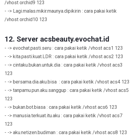
/vhost orchid9 123
- -> Lagi.malas.mikir.maunya.dipikirin : cara pakai ketik
/vhost orchid10 123
12. Server acsbeauty.evochat.id
- -> evochat.pasti.seru : cara pakai ketik /vhost acs1 123
- -> kita.pasti.kuat.LDR : cara pakai ketik /vhost acs2 123
- -> cintaku.bukan.untuk.dia : cara pakai ketik /vhost acs3
123
- -> bersama.dia.aku.bisa : cara pakai ketik /vhost acs4 123
- -> tanpamu.pun.aku.sanggup : cara pakai ketik /vhost acs5
123
- -> bukan.bot.biasa : cara pakai ketik /vhost acs6 123
- -> manusia.terkuat.itu.aku : cara pakai ketik /vhost acs7
123
- -> aku.netizen.budiman : cara pakai ketik /vhost acs8 123