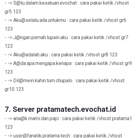
- ->
S@tu.dalam.kesatuan.evochat
: cara pakai ketik /vhost
gr5 123
- ->
Aku@selalu.ada.untukmu
: cara pakai ketik /vhost gr6
123
- ->
J@ngan.pernah.lupain.aku
: cara pakai ketik /vhost gr7
123
- ->
Aku@adalah.aku
: cara pakai ketik /vhost gr8 123
- ->
A@da.apa.mengapa.kenapa
: cara pakai ketik /vhost gr9
123
- ->
Dil@mein.kahin.tum.chupalo
: cara pakai ketik /vhost
gr10 123
7. Server pratamatech.evochat.id
- ->
ana@k.mami.dan.papi
: cara pakai ketik /vhost pratama1
123
- ->
user@fanatik.pratama.tech
: cara pakai ketik /vhost