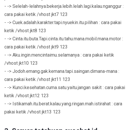
- -> Selelah-lelahnya.bekerja.lebih.lelah.lagi.kalau.nganggur :
cara pakai ketik /vhost jkt7 123
- -> Cuek.adalah.karakter.tapi.nyuekin.itu.pilihan : cara pakai
ketik /vhost jkt8 123
- -> Cinta.itu.buta.Tapi.cinta.itu.tahu.mana.mobil.mana.motor :
cara pakai ketik /vhost jkt9 123
- -> Aku.ingin.mencintaimu.selamanya : cara pakai ketik
/vhost jkt10 123
- -> Jodoh.emang.gak.kemana.tapi.saingan.dimana-mana :
cara pakai ketik /vhost jkt11 123
- -> Kunci.kesehatan.cuma.satu.yaitu.jangan sakit : cara pakai
ketik /vhost jkt12 123
- -> Istikamah.itu.berat.kalau.yang.ringan.mah.istirahat : cara
pakai ketik /vhost jkt13 123