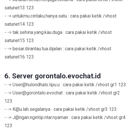
satunet13 123
- -> untukmu.cintaku.hanya.satu : cara pakai ketik /vhost
satunet14 123
- -> tak.sehina.yang.kau.duga : cara pakai ketik /vhost
satunet15 123
- -> besar.dirantau.tua.dijalan : cara pakai ketik /vhost
satunet16 123
6. Server gorontalo.evochat.id
- ->
User@hulondhalo.lipu.u
: cara pakai ketik /vhost gr1 123
- ->
User@gorontalo.evochat
: cara pakai ketik /vhost gr2
123
- ->
K@u.lah.segalanya
: cara pakai ketik /vhost gr3 123
- ->
J@ngan.ngintip.ntar.nyaman
: cara pakai ketik /vhost gr4
123