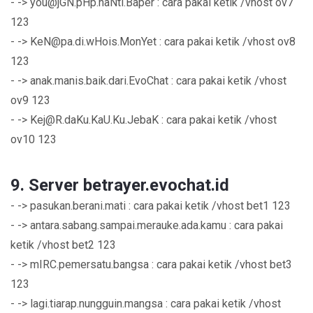
- ->
you@jGN.pHp.naNti.Baper
: cara pakai ketik /vhost ov7
123
- ->
KeN@pa.di.wHois.MonYet
: cara pakai ketik /vhost ov8
123
- -> anak.manis.baik.dari.EvoChat : cara pakai ketik /vhost
ov9 123
- ->
Kej@R.daKu.KaU.Ku.JebaK
: cara pakai ketik /vhost
ov10 123
9. Server betrayer.evochat.id
- -> pasukan.berani.mati : cara pakai ketik /vhost bet1 123
- -> antara.sabang.sampai.merauke.ada.kamu : cara pakai
ketik /vhost bet2 123
- -> mIRC.pemersatu.bangsa : cara pakai ketik /vhost bet3
123
- -> lagi.tiarap.nungguin.mangsa : cara pakai ketik /vhost