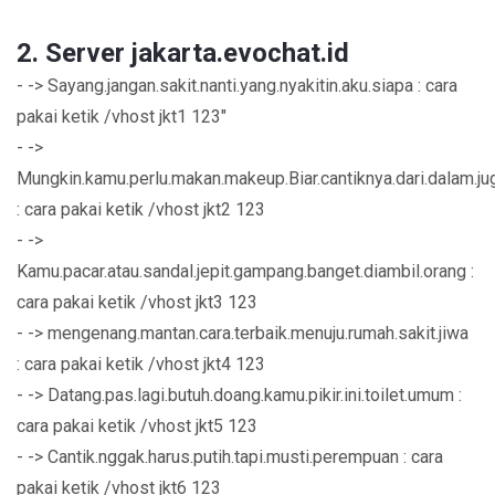
2. Server jakarta.evochat.id
- -> Sayang.jangan.sakit.nanti.yang.nyakitin.aku.siapa : cara
pakai ketik /vhost jkt1 123"
- ->
Mungkin.kamu.perlu.makan.makeup.Biar.cantiknya.dari.dalam.ju
: cara pakai ketik /vhost jkt2 123
- ->
Kamu.pacar.atau.sandal.jepit.gampang.banget.diambil.orang :
cara pakai ketik /vhost jkt3 123
- -> mengenang.mantan.cara.terbaik.menuju.rumah.sakit.jiwa
: cara pakai ketik /vhost jkt4 123
- -> Datang.pas.lagi.butuh.doang.kamu.pikir.ini.toilet.umum :
cara pakai ketik /vhost jkt5 123
- -> Cantik.nggak.harus.putih.tapi.musti.perempuan : cara
pakai ketik /vhost jkt6 123