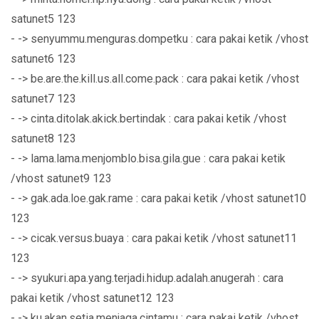
satunet5 123
- -> senyummu.menguras.dompetku : cara pakai ketik /vhost
satunet6 123
- -> be.are.the.kill.us.all.come.pack : cara pakai ketik /vhost
satunet7 123
- -> cinta.ditolak.akick.bertindak : cara pakai ketik /vhost
satunet8 123
- -> lama.lama.menjomblo.bisa.gila.gue : cara pakai ketik
/vhost satunet9 123
- -> gak.ada.loe.gak.rame : cara pakai ketik /vhost satunet10
123
- -> cicak.versus.buaya : cara pakai ketik /vhost satunet11
123
- -> syukuri.apa.yang.terjadi.hidup.adalah.anugerah : cara
pakai ketik /vhost satunet12 123
- -> ku.akan.setia.menjaga.cintamu : cara pakai ketik /vhost