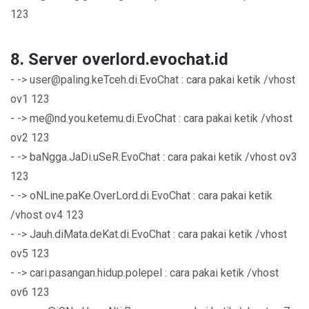
123
8. Server overlord.evochat.id
- ->
user@paling.keTceh.di.EvoChat
: cara pakai ketik /vhost
ov1 123
- ->
me@nd.you.ketemu.di.EvoChat
: cara pakai ketik /vhost
ov2 123
- -> baNgga.JaDi.uSeR.EvoChat : cara pakai ketik /vhost ov3
123
- -> oNLine.paKe.OverLord.di.EvoChat : cara pakai ketik
/vhost ov4 123
- -> Jauh.diMata.deKat.di.EvoChat : cara pakai ketik /vhost
ov5 123
- -> cari.pasangan.hidup.polepel : cara pakai ketik /vhost
ov6 123