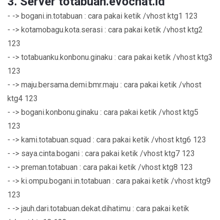
3. Server totabuan.evochat.id
- -> bogani.in.totabuan : cara pakai ketik /vhost ktg1 123
- -> kotamobagu.kota.serasi : cara pakai ketik /vhost ktg2
123
- -> totabuanku.konbonu.ginaku : cara pakai ketik /vhost ktg3
123
- -> maju.bersama.demi.bmr.maju : cara pakai ketik /vhost
ktg4 123
- -> bogani.konbonu.ginaku : cara pakai ketik /vhost ktg5
123
- -> kami.totabuan.squad : cara pakai ketik /vhost ktg6 123
- -> saya.cinta.bogani : cara pakai ketik /vhost ktg7 123
- -> preman.totabuan : cara pakai ketik /vhost ktg8 123
- -> ki.ompu.bogani.in.totabuan : cara pakai ketik /vhost ktg9
123
- -> jauh.dari.totabuan.dekat.dihatimu : cara pakai ketik