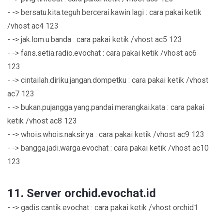
- -> bersatu.kita.teguh.bercerai.kawin.lagi : cara pakai ketik
/vhost ac4 123
- -> jak.lom.u.banda : cara pakai ketik /vhost ac5 123
- -> fans.setia.radio.evochat : cara pakai ketik /vhost ac6
123
- -> cintailah.diriku.jangan.dompetku : cara pakai ketik /vhost
ac7 123
- -> bukan.pujangga.yang.pandai.merangkai.kata : cara pakai
ketik /vhost ac8 123
- -> whois.whois.naksir.ya : cara pakai ketik /vhost ac9 123
- -> bangga.jadi.warga.evochat : cara pakai ketik /vhost ac10
123
11. Server orchid.evochat.id
- -> gadis.cantik.evochat : cara pakai ketik /vhost orchid1